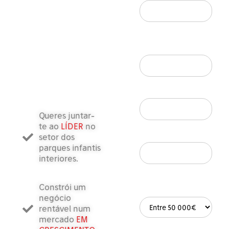
Endereço de e-
mail*
Telefone*
Queres juntar-
te ao
LÍDER
no
setor dos
 Cidade desejada para a u
parques infantis
interiores.
Contribuição
Constrói um
pessoal
negócio
rentável num
mercado
EM