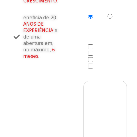
CRESCIMENTO
.
Você já encontrou
um local?
SIM
NÃO
eneficia de 20
ANOS DE
Sua
EXPERIÊNCIA
e
disponibilidade para
de uma
receber uma ligação
abertura em,
Manhãs
no máximo,
6
Entre 12h e 14h
meses
.
Tardes
Após as 18h
Mensagem*