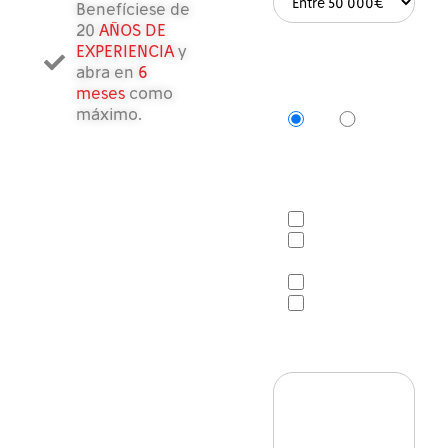
Benefíciese de
20
AÑOS DE
EXPERIENCIA
y
¿Ya has
abra en
6
encontrado una
meses
como
ubicación?
máximo.
SÍ
NO
Tu disponibilidad
para que te devuelvan la
llamada
Mañanas
Entre las 12h y
las 14h
Tardes
Después de las
18h
Mensaje*