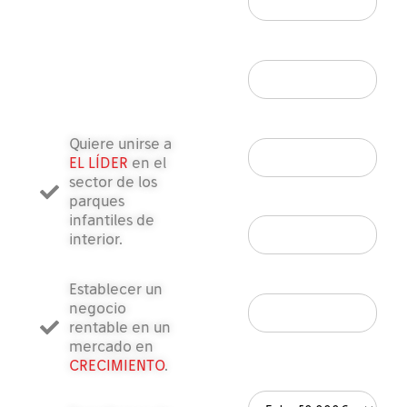
Nombre*
Email*
Quiere unirse a
EL LÍDER
en el
sector de los
parques
Teléfono*
infantiles de
interior.
 Ubicación Deseada Ciud
Establecer un
negocio
rentable en un
mercado en
Contribución
CRECIMIENTO
.
Personal